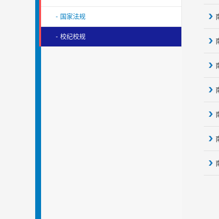
-
国家法规
-
校纪校规