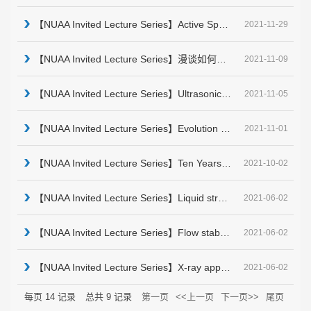
【NUAA Invited Lecture Series】Active Space Debris Removal by Electrodynamic Tethers
2021-11-29
【NUAA Invited Lecture Series】漫谈如何写好一篇英文科技论文
2021-11-09
【NUAA Invited Lecture Series】Ultrasonic, vibrating, and oscillating structures for ground explorat...
2021-11-05
【NUAA Invited Lecture Series】Evolution in Mechanical Engineering: Past and Future
2021-11-01
【NUAA Invited Lecture Series】Ten Years Editorial Work Experience as the Editor-in-Chief of ActaAst...
2021-10-02
【NUAA Invited Lecture Series】Liquid structure in nano-space probed by x-ray scattering methods
2021-06-02
【NUAA Invited Lecture Series】Flow stability in viscoelastic pipe flows
2021-06-02
【NUAA Invited Lecture Series】X-ray applications to materials science at the 3rd generation synchro...
2021-06-02
每页
14
记录
总共
9
记录
第一页
<<上一页
下一页>>
尾页