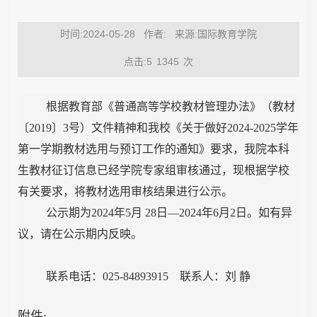
时间:2024-05-28
作者:
来源:国际教育学院
点击:5
1345
次
根据教育部《普通高等学校教材管理办法》（教材
〔
2019
〕
3
号）文件精神和我校《关于做好
2024-2025
学年
第一学期教材选用与预订工作的通知》要求，我院本科
生教材征订信息已经学院专家组审核通过，现根据学校
有关要求，将教材选用审核结果进行公示。
公示期为
2024
年
5
月
28
日
—
2024
年
6
月
2
日。如有异
议，请在公示期内反映。
联系电话：025-
84893915
联系人：
刘 静
附件
: