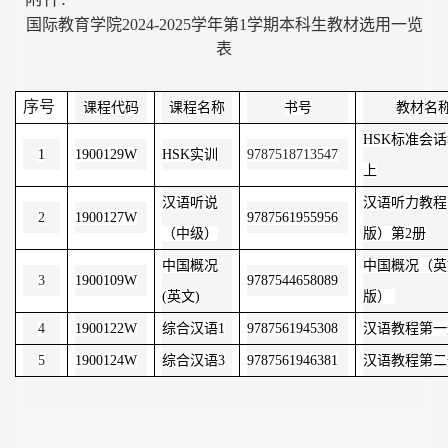
国际教育学院2024-2025学年第1学期本科生教材选用一览
表
序号
课程代码
课程名称
书号
教材名
HSK
标准会话
1
1900129W
HSK
实训
9787518713547
上
汉语听说
汉语听力教程
2
1900127W
9787561955956
（中级）
版）第2
册
中国概况
中国概况（英
3
1900109W
9787544658089
(
英文
)
版）
4
1900122W
综合汉语
1
9787561945308
汉语教程第一
5
1900124W
综合汉语
3
9787561946381
汉语教程第二