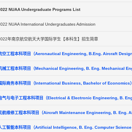
2022 NUAA Undergraduate Programs List
022 NUAA International Undergraduates Admission
2022年南京航空航天大学国际学生【本科生】招生简章
航空工程本科项目（Aeronautical Engineering, B.Eng. Aircraft Design
机械工程本科项目（Mechanical Engineering, B. Eng. Mechanical En
国际商务本科项目（International Business, Bachelor of Economics
电气与电子工程本科项目（Electrical & Electronic Engineering, B. Eng. El
民航维修工程本科项目（Aircraft Maintenance Engineering, B. Eng. Air
人工智能本科项目（Artificial Intelligence, B. Eng. Computer Scienc