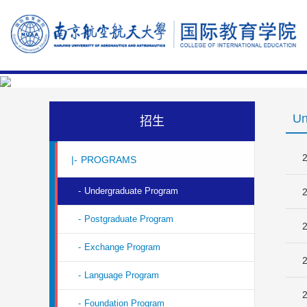
Un
招生
2
|-
PROGRAMS
-
Undergraduate Program
2
-
Postgraduate Program
2
-
Exchange Program
2
-
Language Program
2
-
Foundation Program