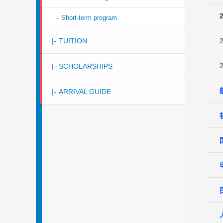
-
Short-term program
|-
TUITION
2
|-
SCHOLARSHIPS
|-
ARRIVAL GUIDE