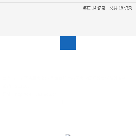
每页
14
记录
总共
18
记录
南京市江宁区将军大道29号南京航空航天大学国际教育学院外专楼
邮编：211106
网址：http://cie.nuaa.edu.cn
关于我们
|
新闻动态
|
党群工作
|
在校学习
|
海外学习
|
招生
|
通知公告