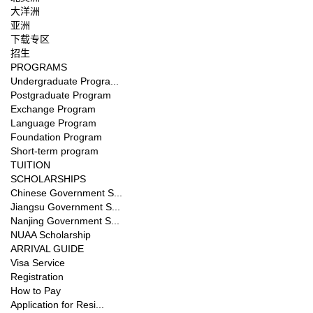
大洋洲
亚洲
下载专区
招生
PROGRAMS
Undergraduate Progra...
Postgraduate Program
Exchange Program
Language Program
Foundation Program
Short-term program
TUITION
SCHOLARSHIPS
Chinese Government S...
Jiangsu Government S...
Nanjing Government S...
NUAA Scholarship
ARRIVAL GUIDE
Visa Service
Registration
How to Pay
Application for Resi...