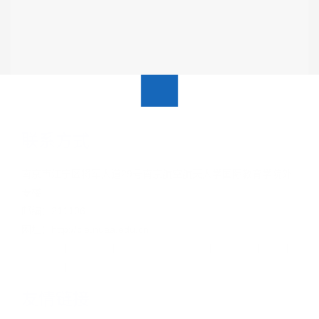
联系方式
南京市江宁区将军大道29号南京航空航天大学国际教育学院外
专楼
邮编：211106
网址：http://cie.nuaa.edu.cn
关于我们
|
新闻动态
|
党群工作
|
在校学习
|
海外学习
|
招生
|
通知公告
|
EN
友情链接