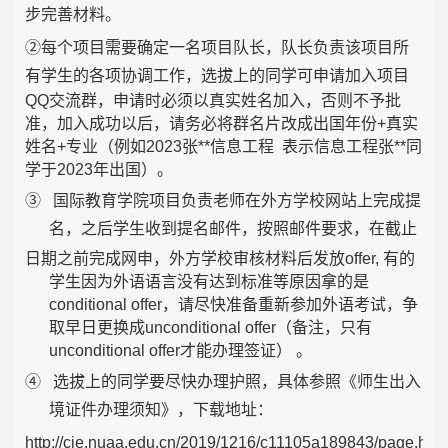
步完善材料。
②每个项目需要确定一名项目队长，队长负责该项目所
有学生的各项协调工作，选拔上的
同学可申请加入项目
QQ交流群，申请时必须以真实姓名加入，否则不予批
准，加入成功以后，请务必将群名片改成出国年份+真实
姓名+专业（例如2023张**信息工程 表示信息工程张**同
学于2023年出国）。
③
国际教育学院项目负责老师在外方学校网站上完成提
名，之后学生收到提名邮件，按照
邮件要求，在截止
日期之前完成网申，外方学校审核材料后发放offer, 有的
学生因为外语语言没有达到标准等原因拿的是
conditional offer，请尽快准备重新参加外语考试，争
取早日更换成unconditional offer（备注，只有
unconditional offer才能办理签证） 。
④
选拔上的同学要尽快办理护照，具体参照《师生出入
境证件办理须知》，下载地址：
http://cie.nuaa.edu.cn/2019/1216/c11105a189843/page.htm