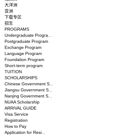
大洋洲
亚洲
下载专区
招生
PROGRAMS
Undergraduate Progra...
Postgraduate Program
Exchange Program
Language Program
Foundation Program
Short-term program
TUITION
SCHOLARSHIPS
Chinese Government S...
Jiangsu Government S...
Nanjing Government S...
NUAA Scholarship
ARRIVAL GUIDE
Visa Service
Registration
How to Pay
Application for Resi...