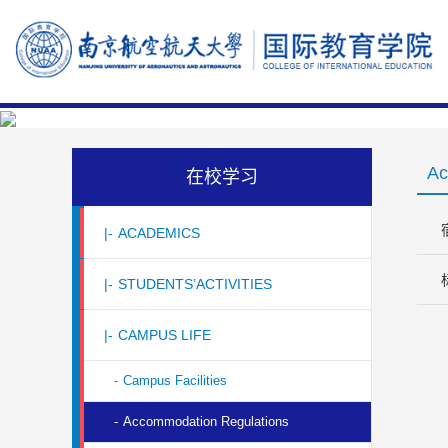
Ac
在校学习
|-
ACADEMICS
|-
STUDENTS’ACTIVITIES
|-
CAMPUS LIFE
-
Campus Facilities
-
Accommodation Regulations