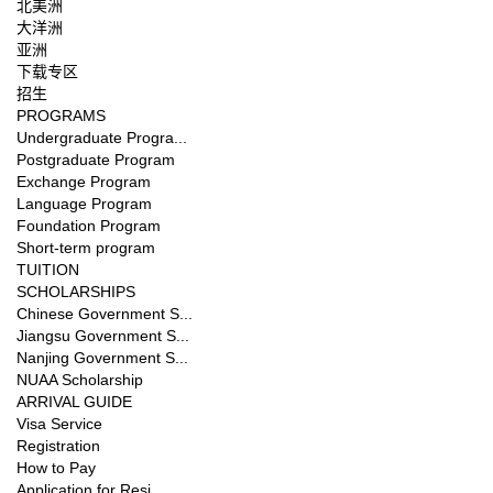
北美洲
大洋洲
亚洲
下载专区
招生
PROGRAMS
Undergraduate Progra...
Postgraduate Program
Exchange Program
Language Program
Foundation Program
Short-term program
TUITION
SCHOLARSHIPS
Chinese Government S...
Jiangsu Government S...
Nanjing Government S...
NUAA Scholarship
ARRIVAL GUIDE
Visa Service
Registration
How to Pay
Application for Resi...