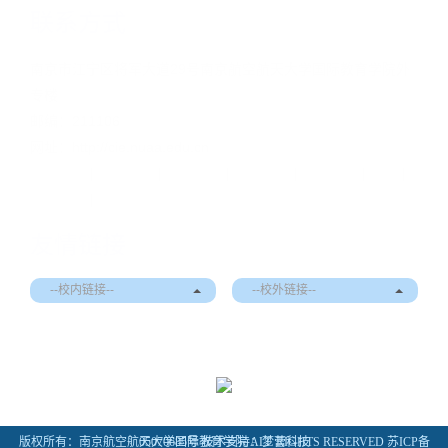
联系方式
南京市江宁区将军大道29号南京航空航天大学国际教育学院外
专楼
邮编：211106
网址：http://cie.nuaa.edu.cn
关于我们
|
新闻动态
|
党群工作
|
在校学习
|
海外学习
|
招生
|
通知公告
|
EN
友情链接
--校内链接--
--校外链接--
版权所有：南京航空航天大学国际教育学院 ALL RIGHTS RESERVED
苏ICP备05070685号
技术支持：
梦蕾科技