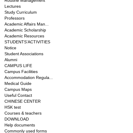
Routine Management
Lectures
Study Curriculum
Professors
Academic Affairs Man...
Academic Scholarship
Academic Resources
STUDENTS’ACTIVITIES
Notice
Student Associations
Alumni
CAMPUS LIFE
Campus Facilities
Accommodation Regula...
Medical Guide
Campus Maps
Useful Contact
CHINESE CENTER
HSK test
Courses & teachers
DOWNLOAD
Help documents
Commonly used forms