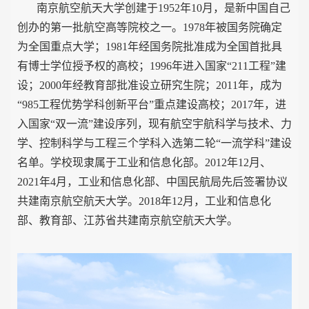
南京航空航天大学创建于
1952
年
10
月，是新中国自己
创办的第一批航空高等院校之一。
1978
年被国务院确定
为全国重点大学；
1981
年经国务院批准成为全国首批具
有博士学位授予权的高校；
1996
年进入国家“
211
工程”建
设；
2000
年经教育部批准设立研究生院；
2011
年，成为
“
985
工程优势学科创新平台”重点建设高校；
2017
年，进
入国家“双一流”建设序列，现有航空宇航科学与技术、力
学、控制科学与工程三个学科入选第二轮“一流学科”建设
名单。学校现隶属于工业和信息化部。
2012
年
12
月、
2021
年
4
月，工业和信息化部、中国民航局先后签署协议
共建南京航空航天大学。
2018
年
12
月，工业和信息化
部、教育部、江苏省共建南京航空航天大学。