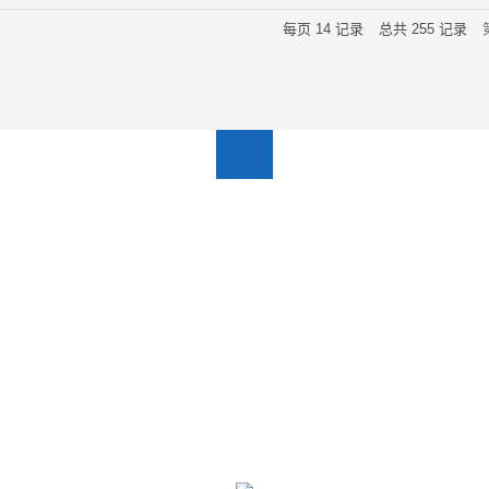
每页
14
记录
总共
255
记录
南京市江宁区将军大道29号南京航空航天大学国际教育学院外专楼
邮编：211106
网址：http://cie.nuaa.edu.cn
关于我们
|
新闻动态
|
党群工作
|
在校学习
|
海外学习
|
招生
|
通知公告