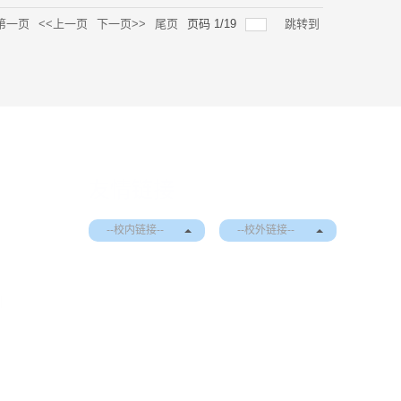
第一页
<<上一页
下一页>>
尾页
页码
1
/
19
跳转到
友情链接
--校内链接--
--校外链接--
|
EN