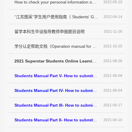
How to check your personal information on AAO system
2022-05-10
“江苏图采”学生用户使用指南（ Students' Guide to the Applet of“Jiangsu Tucai”）
2022-04-14
留学本科生毕设指导教师申报题目说明
2021-11-26
学分认定帮助文档（Operation manual for credit recogintion）
2021-10-25
2021 Superstar Students Online Learning Operation Manual
2021-09-26
Students Manual Part V- How to submit the Record of Defense & the final thesis
2021-06-09
Students Manual Part IV- How to submit Commitment Letter & Statement of Authorization
2021-06-04
Students Manual Part III- How to submit the thesis for plagiarism inspection & esignature
2021-05-17
Students Manual Part II- How to submit the midterm checking report
2021-04-10