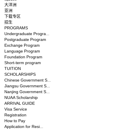
大洋洲
亚洲
下载专区
招生
PROGRAMS
Undergraduate Progra...
Postgraduate Program
Exchange Program
Language Program
Foundation Program
Short-term program
TUITION
SCHOLARSHIPS
Chinese Government S...
Jiangsu Government S...
Nanjing Government S...
NUAA Scholarship
ARRIVAL GUIDE
Visa Service
Registration
How to Pay
Application for Resi...