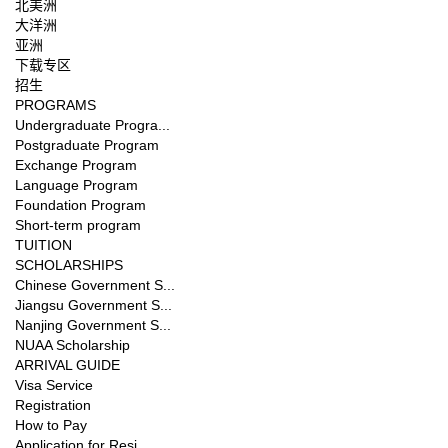
北美洲
大洋洲
亚洲
下载专区
招生
PROGRAMS
Undergraduate Progra...
Postgraduate Program
Exchange Program
Language Program
Foundation Program
Short-term program
TUITION
SCHOLARSHIPS
Chinese Government S...
Jiangsu Government S...
Nanjing Government S...
NUAA Scholarship
ARRIVAL GUIDE
Visa Service
Registration
How to Pay
Application for Resi...