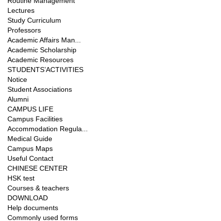
Routine Management
Lectures
Study Curriculum
Professors
Academic Affairs Man...
Academic Scholarship
Academic Resources
STUDENTS’ACTIVITIES
Notice
Student Associations
Alumni
CAMPUS LIFE
Campus Facilities
Accommodation Regula...
Medical Guide
Campus Maps
Useful Contact
CHINESE CENTER
HSK test
Courses & teachers
DOWNLOAD
Help documents
Commonly used forms