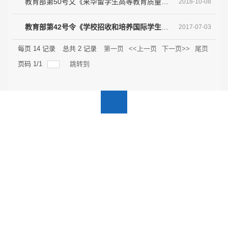
教育部第50号文《来华留学生高等教育质量规范（试行）》
2018-10-08
教育部第42号令《学校招收和培养国际学生管理办法》
2017-07-03
每页
14
记录
总共
2
记录
第一页
<<上一页
下一页>>
尾页
页码
1
/
1
跳转到
联系方式
南京市江宁区将军大道29号南京航空航天大学国际教育学院外
专楼
邮编：211106
网址：http://cie.nuaa.edu.cn
关于我们
|
新闻动态
|
党群工作
|
在校学习
|
海外学习
|
招生
|
通知公告
|
EN