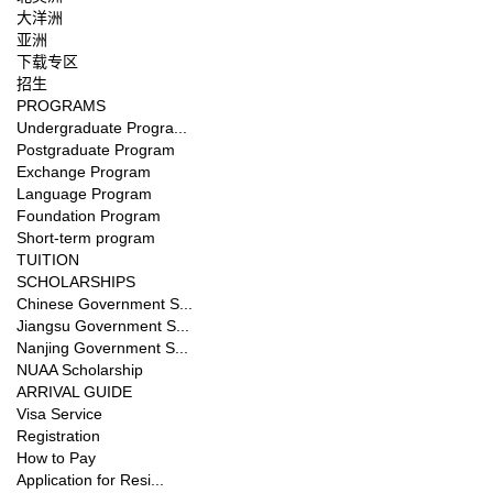
大洋洲
亚洲
下载专区
招生
PROGRAMS
Undergraduate Progra...
Postgraduate Program
Exchange Program
Language Program
Foundation Program
Short-term program
TUITION
SCHOLARSHIPS
Chinese Government S...
Jiangsu Government S...
Nanjing Government S...
NUAA Scholarship
ARRIVAL GUIDE
Visa Service
Registration
How to Pay
Application for Resi...